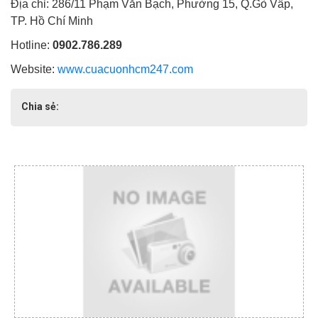
Địa chỉ: 286/11 Phạm Văn Bạch, Phường 15, Q.Gò Vấp,
TP. Hồ Chí Minh
Hotline:
0902.786.289
Website:
www.cuacuonhcm247.com
Chia sẻ: