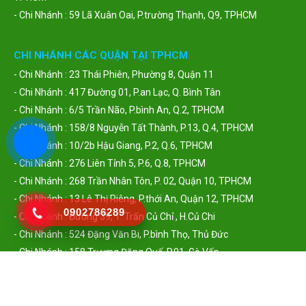
- Chi Nhánh : 59 Lã Xuân Oai, P.trường Thạnh, Q9, TPHCM
CHI NHÁNH CÁC QUẬN TẠI TPHCM
- Chi Nhánh : 23 Thái Phiên, Phường 8, Quận 11
- Chi Nhánh : 417 Đường 01, P.an Lạc, Q. Bình Tân
- Chi Nhánh : 6/5 Trần Não, P.bình An, Q.2, TPHCM
- Chi Nhánh : 158/8 Nguyễn Tất Thành, P.13, Q.4, TPHCM
- Chi Nhánh : 10/2b Hậu Giang, P.2, Q.6, TPHCM
- Chi Nhánh : 276 Liên Tỉnh 5, P.6, Q.8, TPHCM
- Chi Nhánh : 268 Trần Nhân Tôn, P. 02, Quận 10, TPHCM
- Chi Nhánh : 13 Lê Thị Riêng, P.thới An, Quận 12, TPHCM
0902786289
- Chi Nhánh : Đường 39, T. Trấn Củ Chỉ , H.Củ Chi
- Chi Nhánh : 524 Đặng Văn Bi, P.bình Thọ, Thủ Đức
- Chi Nhánh : 158 Trương Đăng Quế, P.01, Gò Vấp
- Chi Nhánh : 139 Bình Lợi, P. 13, Bình Thạnh
- Chi Nhánh : 273 Lạc Long Quân, P 11, Tân Bình
- Chi Nhánh : 611 Hồ Đắc Di, Tây Thạnh, Tân Phú