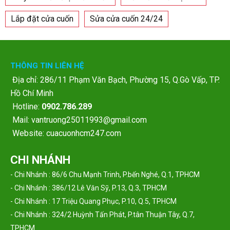
Lắp đặt cửa cuốn
Sửa cửa cuốn 24/24
THÔNG TIN LIÊN HỆ
Địa chỉ: 286/11 Phạm Văn Bạch, Phường 15, Q.Gò Vấp, TP.
Hồ Chí Minh
Hotline:
0902.786.289
Mail: vantruong25011993@gmail.com
Website: cuacuonhcm247.com
CHI NHÁNH
- Chi Nhánh : 86/6 Chu Mạnh Trinh, P.bến Nghé, Q.1, TPHCM
- Chi Nhánh : 386/12 Lê Văn Sỹ, P.13, Q.3, TPHCM
- Chi Nhánh : 17 Triệu Quang Phục, P.10, Q.5, TPHCM
- Chi Nhánh : 324/2 Huỳnh Tấn Phát, P.tân Thuận Tây, Q.7,
TPHCM