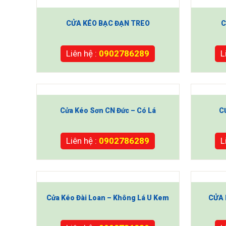
CỬA KÉO BẠC ĐẠN TREO
C
Liên hệ :
0902786289
L
Cửa Kéo Sơn CN Đức – Có Lá
C
Liên hệ :
0902786289
L
Cửa Kéo Đài Loan – Không Lá U Kem
CỬA 