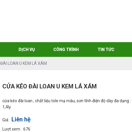
DỊCH VỤ
CÔNG TRÌNH
TIN TỨC
 ĐÀI LOAN U KEM LÁ XÁM
CỬA KÉO ĐÀI LOAN U KEM LÁ XÁM
cửa kéo đài loan ; chất liệu tole mạ màu, sơn tĩnh điện độ dày đa dạng 
1,4ly
Liên hệ
Giá:
Lượt xem:
676