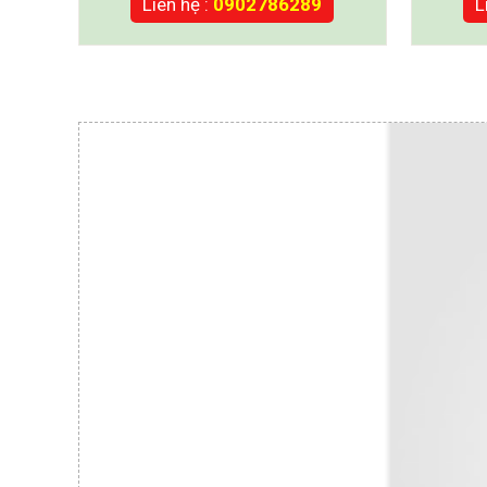
Liên hệ :
0902786289
L