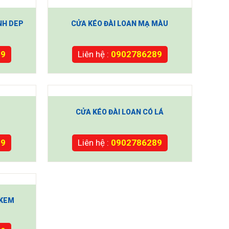
NH DEP
CỬA KÉO ĐÀI LOAN MẠ MÀU
89
Liên hệ :
0902786289
CỬA KÉO ĐÀI LOAN CÓ LÁ
89
Liên hệ :
0902786289
 KEM