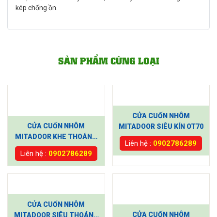
kép chống ồn.
SẢN PHẨM CÙNG LOẠI
CỬA CUỐN NHÔM
CỬA CUỐN NHÔM
MITADOOR SIÊU KÍN OT70
MITADOOR KHE THOÁNG
Liên hệ :
0902786289
CT5122
Liên hệ :
0902786289
CỬA CUỐN NHÔM
CỬA CUỐN NHÔM
MITADOOR SIÊU THOÁNG