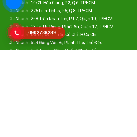
- Chi Nhánh : 10/2b Hậu Giang, P.2, Q.6, TPHCM
- Chi Nhánh : 276 Liên Tỉnh 5, P.6, Q.8, TPHCM
- Chi Nhánh : 268 Trần Nhân Tôn, P. 02, Quận 10, TPHCM
- Chi Nhánh : 13 Lê Thị Riêng, P.thới An, Quận 12, TPHCM
0902786289
- Chi Nhánh : Đường 39, T. Trấn Củ Chỉ , H.Củ Chi
- Chi Nhánh : 524 Đặng Văn Bi, P.bình Thọ, Thủ Đức
- Chi Nhánh : 158 Trương Đăng Quế, P.01, Gò Vấp
- Chi Nhánh : 139 Bình Lợi, P. 13, Bình Thạnh
- Chi Nhánh : 273 Lạc Long Quân, P 11, Tân Bình
- Chi Nhánh : 611 Hồ Đắc Di, Tây Thạnh, Tân Phú
- Chi Nhánh : 117 Lê Văn Sỹ, P. 10, Phú Nhuận
- Chi Nhánh : 316 Đường 01, Bình Hưng, Q.bình Chánh
CHÍNH SÁCH
Chính Sách & Quy Định Chung
Chính Sách Đổi Trả