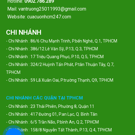
Hotline:
0902.786.289
Mail: vantruong25011993@gmail.com
Website: cuacuonhcm247.com
CHI NHÁNH
- Chi Nhánh : 86/6 Chu Mạnh Trinh, P.bến Nghé, Q.1, TPHCM
- Chi Nhánh : 386/12 Lê Văn Sỹ, P.13, Q.3, TPHCM
- Chi Nhánh : 17 Triệu Quang Phục, P.10, Q.5, TPHCM
- Chi Nhánh : 324/2 Huỳnh Tấn Phát, P.tân Thuận Tây, Q.7,
TPHCM
- Chi Nhánh : 59 Lã Xuân Oai, P.trường Thạnh, Q9, TPHCM
CHI NHÁNH CÁC QUẬN TẠI TPHCM
- Chi Nhánh : 23 Thái Phiên, Phường 8, Quận 11
- Chi Nhánh : 417 Đường 01, P.an Lạc, Q. Bình Tân
- Chi Nhánh : 6/5 Trần Não, P.bình An, Q.2, TPHCM
- Chi Nhánh : 158/8 Nguyễn Tất Thành, P.13, Q.4, TPHCM