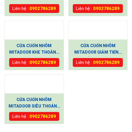
MT500R
VIS 46R
Liên hệ :
0902786289
Liên hệ :
0902786289
CỬA CUỐN NHÔM
CỬA CUỐN NHÔM
MITADOOR KHE THOÁNG
MITADOOR GIẢM TIẾNG
MIX 76
ỒN X205R
Liên hệ :
0902786289
Liên hệ :
0902786289
CỬA CUỐN NHÔM
MITADOOR SIÊU THOÁNG
X210R
Liên hệ :
0902786289