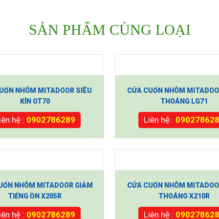
SẢN PHẨM CÙNG LOẠI
UỐN NHÔM MITADOOR SIÊU
CỬA CUỐN NHÔM MITADOO
KÍN OT70
THOÁNG LG71
iên hệ :
0902786289
Liên hệ :
09027862
UỐN NHÔM MITADOOR GIẢM
CỬA CUỐN NHÔM MITADOO
TIẾNG ỒN X205R
THOÁNG X210R
iên hệ :
0902786289
Liên hệ :
09027862