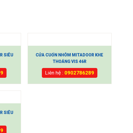
R SIÊU
CỬA CUỐN NHÔM MITADOOR KHE
THOÁNG VIS 46R
89
Liên hệ :
0902786289
R SIÊU
89